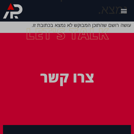
נמצא.
עושה רושם שהתוכן המבוקש לא נמצא בכתובת זו.
LET'S TALK
צרו קשר