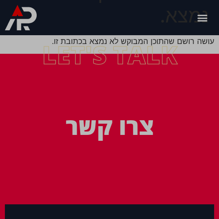
נמצא.
עושה רושם שהתוכן המבוקש לא נמצא בכתובת זו.
LET'S TALK
צרו קשר