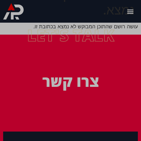
נמצא.
עושה רושם שהתוכן המבוקש לא נמצא בכתובת זו.
LET'S TALK
צרו קשר