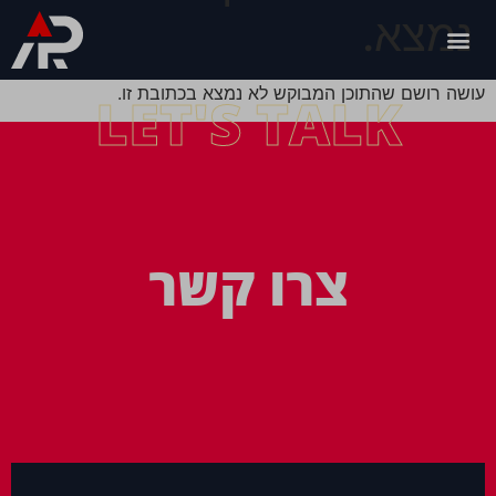
נמצא.
עושה רושם שהתוכן המבוקש לא נמצא בכתובת זו.
LET'S TALK
צרו קשר