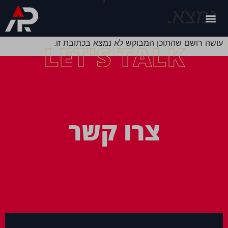
נמצא.
עושה רושם שהתוכן המבוקש לא נמצא בכתובת זו.
LET'S TALK
צרו קשר