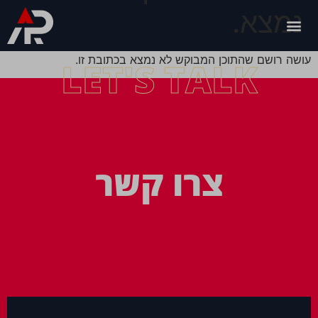
נמצא.
עושה רושם שהתוכן המבוקש לא נמצא בכתובת זו.
LET'S TALK
צרו קשר