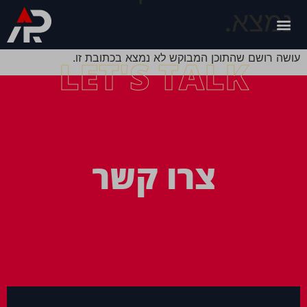
נמצא.
עושה רושם שהתוכן המבוקש לא נמצא בכתובת זו.
LET'S TALK
צרו קשר