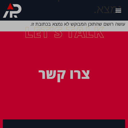
נמצא.
עושה רושם שהתוכן המבוקש לא נמצא בכתובת זו.
LET'S TALK
צרו קשר