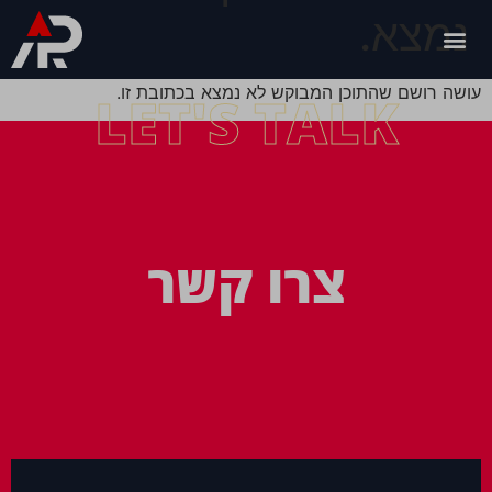
נמצא.
עושה רושם שהתוכן המבוקש לא נמצא בכתובת זו.
LET'S TALK
צרו קשר