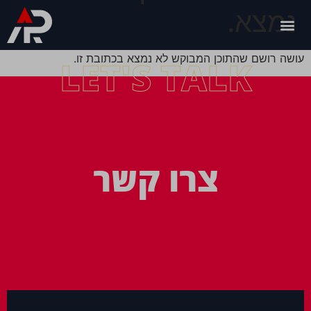
נמצא.
עושה רושם שהתוכן המבוקש לא נמצא בכתובת זו.
LET'S TALK
צרו קשר