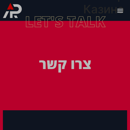
Казино
LET'S TALK
צרו קשר