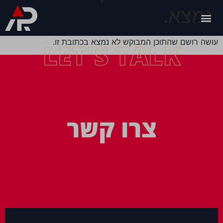
נמצא.
עושה רושם שהתוכן המבוקש לא נמצא בכתובת זו.
LET'S TALK
צרו קשר