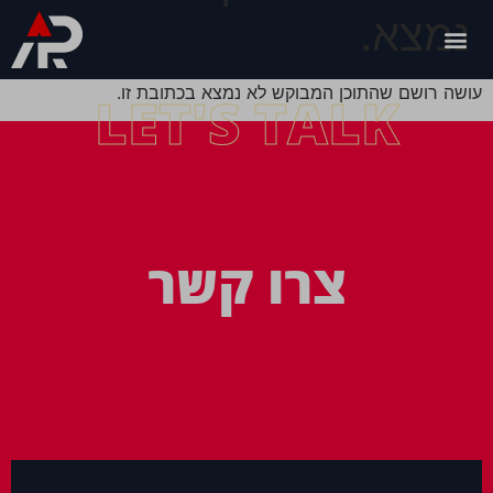
נמצא.
עושה רושם שהתוכן המבוקש לא נמצא בכתובת זו.
LET'S TALK
צרו קשר