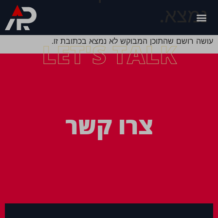
נמצא.
עושה רושם שהתוכן המבוקש לא נמצא בכתובת זו.
LET'S TALK
צרו קשר