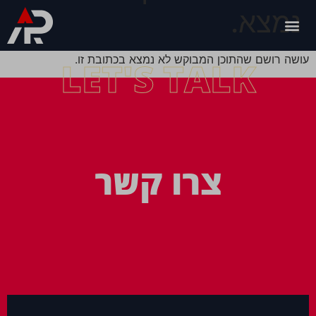
נמצא.
עושה רושם שהתוכן המבוקש לא נמצא בכתובת זו.
LET'S TALK
צרו קשר