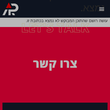
נמצא.
עושה רושם שהתוכן המבוקש לא נמצא בכתובת זו.
LET'S TALK
צרו קשר