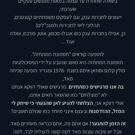
בשאלה שחוזרת על עצמה במאות מפגשים עסקיים
שערכתי,
ייעוצים לחברות ענק, וגם לעסקים משפחתיים קטנטנים,
תהליכי ליווי למכירות ולמנכ"לים)
כן, אפילו בחברות ענק כמו אנגלו-סכסון, אוטו, פורבס, וואלה
ועוד…
לתופעה קוראים "תסמונת המתחזה".
תסמונת המתחזה היא מושג שנטבע על ידי הפסיכולוגיות
פולין קלנס וסוזאן אימס בשנת -1978 ומגדיר תופעה שכיחה
מאד,
בה אנו מרגישים כמתחזים
. מרגישים שאולי דווקא אנחנו
לא "מוצלחים" כמו שהשאר רואים אותנו,
אולי דווקא אני,
הצלחתי להגיע לאן שהגעתי כי שיחק לי
המזל, ההזדמנות
ובעצם אינני מיוחד כמו שכולם חושבים?
זה הזמן להתנער!
אם אתם פה, אתם כנראה מיוחדים מאד.
אבל יש סיבות טובות מאד למה קשה להצליח לבד, למה