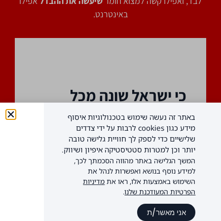
לבד, ואפילו קשה למצוא חומר
שיעשה את ההבדל
אפילו
באינטרנט.
כי ישראל שונה מכל
מקום אחר!
באתר זה נעשה שימוש בטכנולוגיות איסוף
מידע כגון cookies לרבות על ידי צדדים
במדינת ישראל, שורר אקלים עסקי ייחודי וקשוח
שלישיים כדי לספק לך חוויית גלישה טובה
יותר וכן למטרות סטטיסטיקה איפיון ושיווק.
מאד! בעברית כותבים מימין לשמאל לעומת
המשך הגלישה באתר מהווה הסכמתך לכך,
העולם הלטיני. בישראל משרתים בצבא,
למידע נוסף בנושא ואפשרות לנהל את
בישראל עושים דברים רבים שמייחדים את השוק
השימוש באמצעות אלו, ראו את
מדיניות
לשאלון אפיון עסקי
המקומי. אבל החלק החשוב ביותר ידוע לכולנו:
הפרטיות המעודכנת שלנו
.
קשה להצליח במקום בו קיימת תחרות עזה.
אני מאשר/ת
ובישראל זה כך יותר מכל מקום אחר. בלי