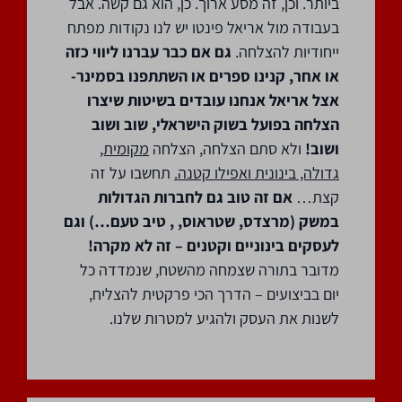
ביותר. וכן, זה מסע ארוך. כן, הוא גם קשה. אבל
בעבודה מול אריאל פינטו יש לנו נקודות מפתח
ייחודיות להצלחה.
גם אם כבר עברנו ליווי כזה
או אחר, קנינו ספרים או השתתפנו בסמינר-
אצל אריאל אנחנו עובדים בשיטות שיצרו
הצלחה בפועל בשוק הישראלי, שוב ושוב
ושוב!
ולא סתם הצלחה, הצלחה
מקומית,
גדולה, בינונית ואפילו קטנה.
תחשבו על זה
קצת…
אם זה טוב גם לחברות הגדולות
במשק (מרצדס, שטראוס, , טיב טעם…) וגם
לעסקים בינוניים וקטנים – זה לא מקרה!
מדובר בתורה שצמחה מהשטח, שנמדדה כל
יום בביצועים – הדרך הכי פרקטית להצליח,
לשנות את העסק ולהגיע למטרות שלנו.