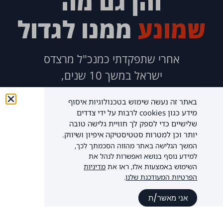
והן גם מה
שמונע
ממנו לגדול
אחרי שתפקדתי כמנכ"ל מרצדס
ישראל במשך 10 שנים,
והובלתי אותה לגדילה של 400%
באתר זה נעשה שימוש בטכנולוגיות איסוף
ואחרי שניהלתי את החברות המובילות במשק
מידע כגון cookies לרבות על ידי צדדים
כמו שטראוס, מיצובישי טיב טעם ועוד.
שלישיים כדי לספק לך חוויית גלישה טובה
יותר וכן למטרות סטטיסטיקה איפיון ושיווק.
ראיתי שמנוע הצמיחה
המשך הגלישה באתר מהווה הסכמתך לכך,
למידע נוסף בנושא ואפשרות לנהל את
שהטמעתי בכל העסקים האלה
השימוש באמצעות אלו, ראו את
מדיניות
הפרטיות המעודכנת שלנו
.
מוכיח את עצמו כל פעם מחדש,
להרשמה לכנס ללא עלות
גם על התאגידים הגדולים ביותר
אני מאשר/ת
שכל בית בישראל מכיר
וגם על