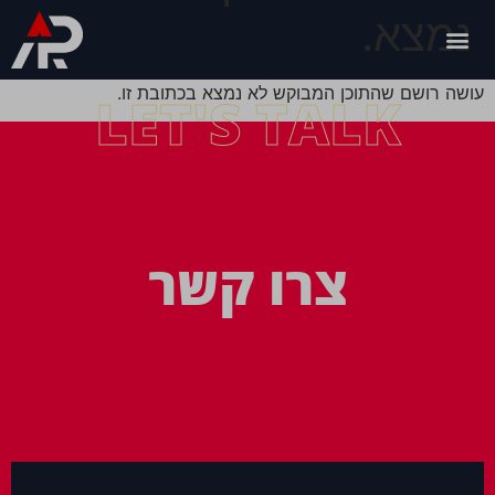
נמצא.
עושה רושם שהתוכן המבוקש לא נמצא בכתובת זו.
LET'S TALK
צרו קשר