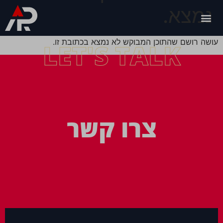
נמצא.
עושה רושם שהתוכן המבוקש לא נמצא בכתובת זו.
LET'S TALK
צרו קשר